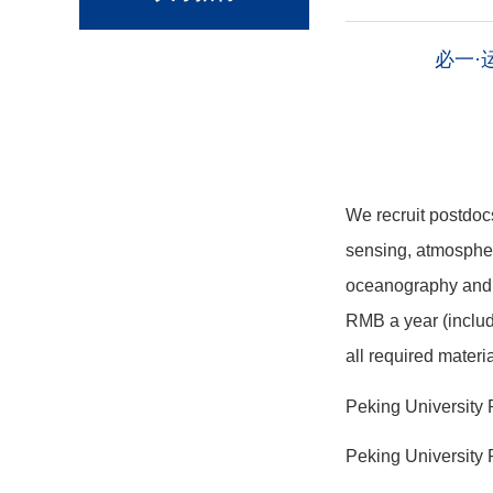
必一·运
We recruit postdoc
sensing, atmospher
oceanography and 
RMB a year (includi
all required materia
Peking University
Peking University 