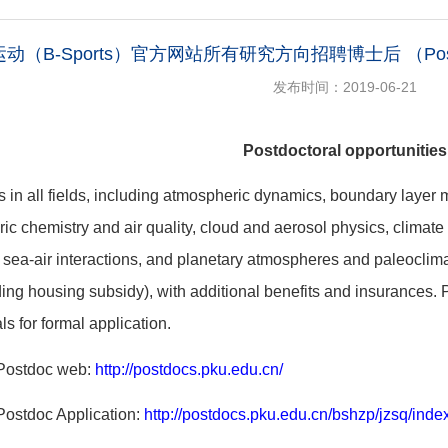
动（B-Sports）官方网站所有研究方向招聘博士后 （Postdoctoral o
发布时间：2019-06-21
Postdoctoral opportunities
s in all fields, including atmospheric dynamics, boundary layer
ic chemistry and air quality, cloud and aerosol physics, climat
sea-air interactions, and planetary atmospheres and paleoclim
ng housing subsidy), with additional benefits and insurances. P
ls for formal application.
 Postdoc web:
http://postdocs.pku.edu.cn/
Postdoc Application:
http://postdocs.pku.edu.cn/bshzp/jzsq/inde