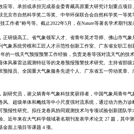
效应等。承担或承担完成基金委青藏高原重大研究计划重点项目、
获北京市自然科学奖二等奖、中华环保联合会自然科学奖一等奖
工作者”称号等。截止2022年5月，在Nature等著名学术期刊发表S
，正研级高工。省气象领军人才、省青年英才导师、佛山市气象
利气象系统劳模和工匠人才示范性创新工作室、广东省女职工创
0 多年的一线天气预报预警工作经验，负责龙卷等强对流天气的
母体风暴雷达观测特征等的龙卷预报预警技术研究。主持省部级龙卷
班预报员、全国重大气象服务先进个人、广东省五一劳动奖章、广东
，副研究员，谢义炳青年气象科技奖获得者，中国气象局青年气
卷风、超级单体和飑线等中小尺度强对流系统，通过动力热力诊
可预报性研究。拟任龙卷风协同观测技术与专项试验创新团队学
。近年来在大气科学领域著名期刊发表学术论文 27 篇，其中第一
金面上项目等课题 4 项。