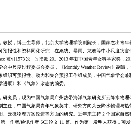
，教授，博士生导师，北京大学物理学院副院长，国家杰出青年
可预报性和资料同化研究，在飑线、暴雨、龙卷等中小尺度灾害
cience 被引1573 次，h 指数 20。2013 年获中国青年女科学家奖，201
中尺度过程委员会委员，《Monthly Weather Revie
织可预报性、动力和集合预报工作组成员，中国气象学会兼职副秘书长，以 
学进展》和《气象》杂志的编委。
，研究员，现为中国气象局广州热带海洋气象研究所云降水物理
副主任，中国气象局青年气象英才。研究方向为云降水物理与热
、云微物理方案改进等方面的研究。近年来主持 2 个国家自然科
中第一作者/通讯作者 SCI 论文 11 篇。作为第一发明人获得 1 项