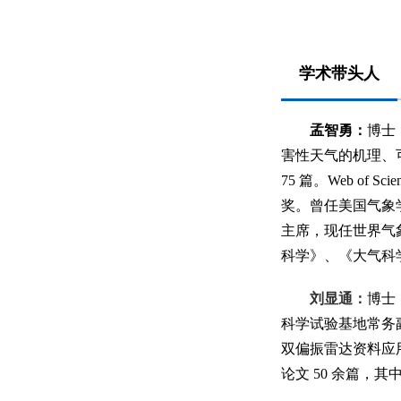
学术带头人
孟智勇：
博士
害性天气的机理、
75 篇。Web of S
奖。曾任美国气象学会
主席，现任世界气象组
科学》、《大气科
刘显通：
博士
科学试验基地常务
双偏振雷达资料应用
论文 50 余篇，其