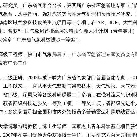
，研究员，广东省气象台台长，第四届广东省应急管理专家（自
气象台，从事暴雨、强对流等灾害性天气机理和预报技术研究。
南区域气象科技攻关重点项目等十余项，在 AR、JGR、大气科学等
 本。曾获“中国气象局首批高层次科技创新人才计划（青年英才）
动奖章”“广东省气象科技进步一等奖”。
高级工程师，佛山市气象局局长，
广东省应急管理专家委员会专
发布中心主任。
，二级正研。2006年被评聘为广东省气象部门首届首席专家，20
。工作以来，一直从事大气监测与遥感技术、天气预报、大气物
、省部级、厅局级等各级科研课题二十多项，在强对流天气识别
获省部级科技进步奖一等奖 1 项、二等奖 2 项，省部级先进个人奖
部著作；多次获邀承担全国和省内外预报员多普勒雷达和风廓线雷达
大学博雅特聘教授，博士生导师，国家杰出青年科学基金项目获得者（
，2007年在美国犹他大学获得博士学位。主要研究方向为云物