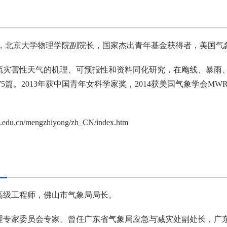
 ，北京大学物理学院副院长，国家杰出青年基金获得者，美国气
流灾害性天气的机理、可预报性和资料同化研究，在飑线、暴雨
篇。2013年获中国青年女科学家奖，2014获美国气象学会MWR编委
pku.edu.cn/mengzhiyong/zh_CN/index.htm
高级工程师，佛山市气象局局长。
理专家委员会专家。曾任广东省气象局应急与减灾处副处长，广